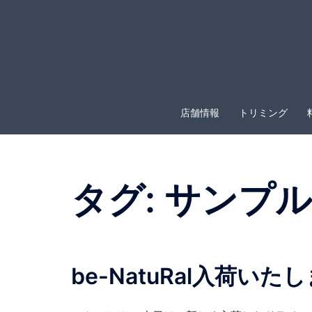
コ
ン
テ
ン
ツ
へ
店舗情報
トリミング
ス
キ
ッ
プ
タグ:
サンプル
be-NatuRal入荷いた