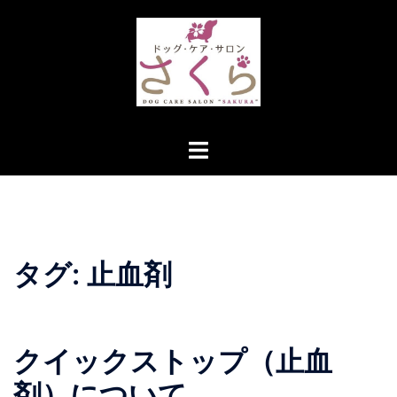
コ
ン
テ
ン
ツ
へ
ト
ス
グ
キ
ル
ッ
メ
プ
ニ
ュ
タグ:
止血剤
ー
クイックストップ（止血
剤）について