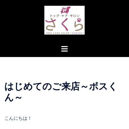
コ
ン
テ
ン
ツ
へ
ト
ス
グ
キ
ル
ッ
メ
プ
ニ
はじめてのご来店～ボスく
ュ
ー
ん～
こんにちは！