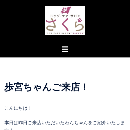
コ
ン
テ
ン
ツ
へ
ト
ス
グ
キ
ル
ッ
メ
プ
ニ
歩宮ちゃんご来店！
ュ
ー
こんにちは！
本日は昨日ご来店いただいたわんちゃんをご紹介いたしま