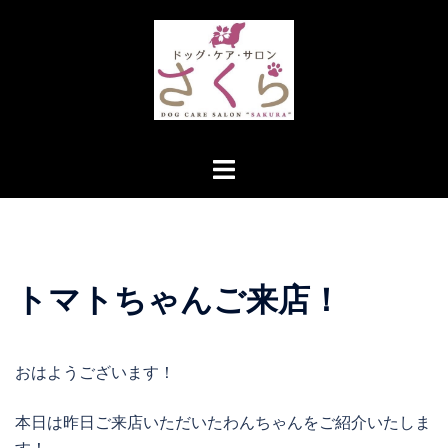
コ
ン
テ
ン
ツ
へ
ト
ス
グ
キ
ル
ッ
メ
プ
ニ
トマトちゃんご来店！
ュ
ー
おはようございます！
本日は昨日ご来店いただいたわんちゃんをご紹介いたしま