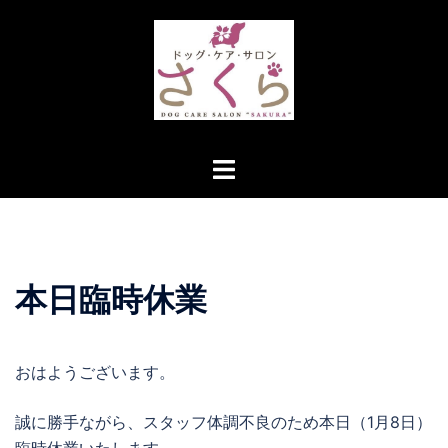
コ
ン
テ
ン
ツ
へ
ト
ス
グ
キ
ル
ッ
メ
プ
ニ
本日臨時休業
ュ
ー
おはようございます。
誠に勝手ながら、スタッフ体調不良のため本日（1月8日）