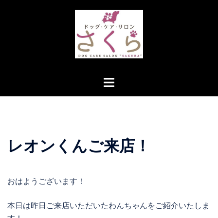
コ
ン
テ
ン
ツ
へ
ト
ス
グ
キ
ル
ッ
メ
プ
ニ
レオンくんご来店！
ュ
ー
おはようございます！
本日は昨日ご来店いただいたわんちゃんをご紹介いたしま