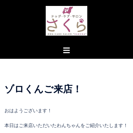
コ
ン
テ
ン
ツ
へ
ト
ス
グ
キ
ル
ッ
メ
プ
ニ
ゾロくんご来店！
ュ
ー
おはようございます！
本日はご来店いただいたわんちゃんをご紹介いたします！