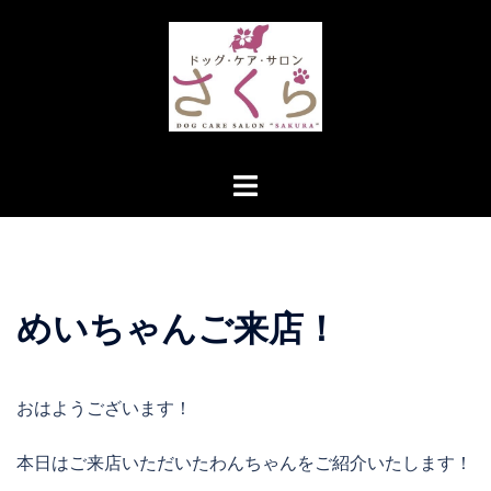
コ
ン
テ
ン
ツ
へ
ト
ス
グ
キ
ル
ッ
メ
プ
ニ
めいちゃんご来店！
ュ
ー
おはようございます！
本日はご来店いただいたわんちゃんをご紹介いたします！