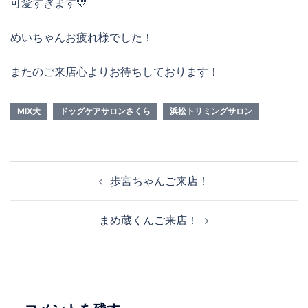
可愛すぎます💛
めいちゃんお疲れ様でした！
またのご来店心よりお待ちしております！
MIX犬
ドッグケアサロンさくら
浜松トリミングサロン
投
歩宮ちゃんご来店！
稿
ナ
まめ蔵くんご来店！
ビ
ゲ
ー
シ
ョ