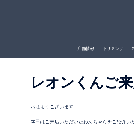
コ
ン
テ
ン
ツ
へ
店舗情報
トリミング
ス
キ
ッ
プ
レオンくんご来
おはようございます！
本日はご来店いただいたわんちゃんをご紹介い