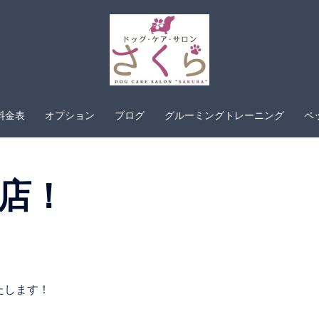
料金表
オプション
ブログ
グルーミングトレーニング
ペ
店！
たします！