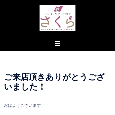
コ
ン
テ
ン
ツ
へ
ト
ス
グ
キ
ル
ッ
メ
プ
ニ
ご来店頂きありがとうござ
ュ
ー
いました！
おはようございます！