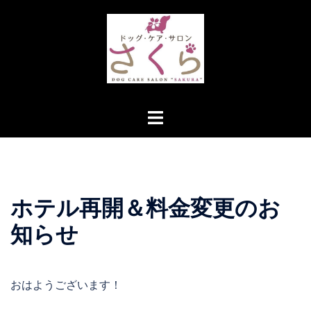
コ
ン
テ
ン
ツ
へ
ト
ス
グ
キ
ル
ッ
メ
プ
ニ
ホテル再開＆料金変更のお
ュ
ー
知らせ
おはようございます！