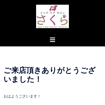
コ
ン
テ
ン
ツ
へ
ト
ス
グ
キ
ル
ッ
メ
プ
ニ
ご来店頂きありがとうござ
ュ
ー
いました！
おはようございます！