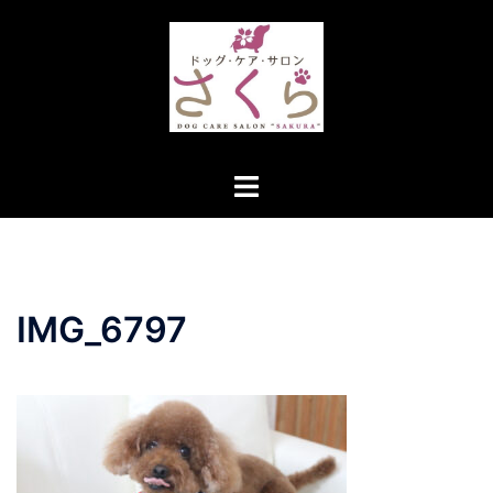
コ
ン
テ
ン
ツ
へ
ト
ス
グ
キ
ル
ッ
メ
プ
ニ
IMG_6797
ュ
ー