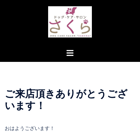
コ
ン
テ
ン
ツ
へ
ト
ス
グ
キ
ル
ッ
メ
プ
ニ
ご来店頂きありがとうござ
ュ
ー
います！
おはようございます！