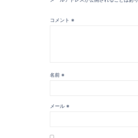
シ
ョ
コメント
※
ン
名前
※
メール
※