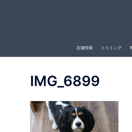
コ
ン
テ
ン
ツ
へ
店舗情報
トリミング
ス
キ
ッ
プ
IMG_6899