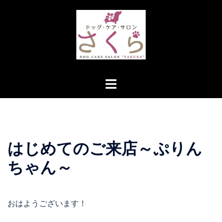
コ
ン
テ
ン
ツ
へ
ト
ス
グ
キ
ル
ッ
メ
プ
ニ
はじめてのご来店～ぷりん
ュ
ー
ちゃん～
おはようございます！