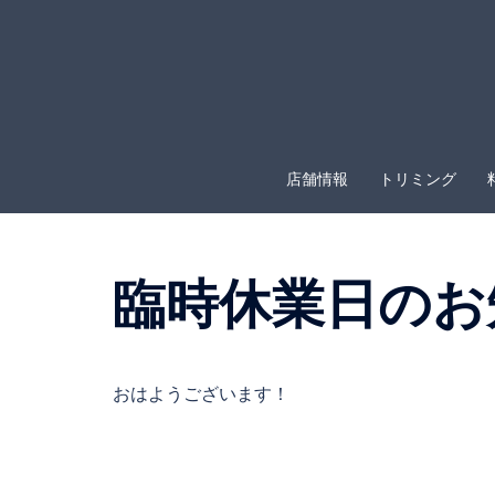
コ
ン
テ
ン
ツ
へ
店舗情報
トリミング
ス
キ
ッ
プ
臨時休業日のお
おはようございます！