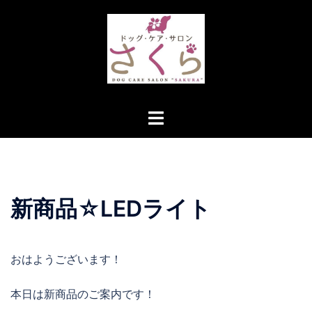
コ
ン
テ
ン
ツ
へ
ト
ス
グ
キ
ル
ッ
メ
プ
ニ
新商品☆LEDライト
ュ
ー
おはようございます！
本日は新商品のご案内です！