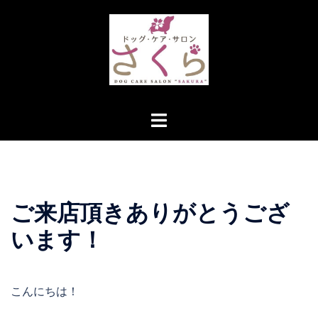
コ
ン
テ
ン
ツ
へ
ト
ス
グ
キ
ル
ッ
メ
プ
ニ
ご来店頂きありがとうござ
ュ
ー
います！
こんにちは！